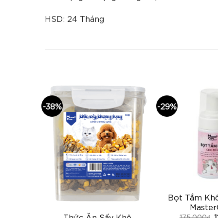
HSD: 24 Tháng
-38%
-29%
 Chó Mèo
Bọt Tắm Kh
re
Master
Thức Ăn Sấy Khô
000
₫
175,000
₫