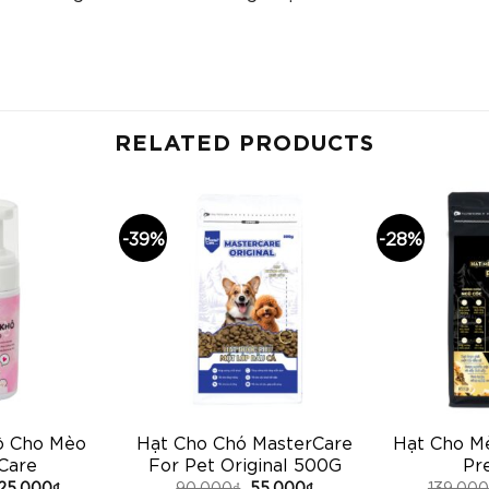
RELATED PRODUCTS
-39%
-28%
ô Cho Mèo
Hạt Cho Chó MasterCare
Hạt Cho M
Care
For Pet Original 500G
Pr
125,000
₫
90,000
₫
55,000
₫
139,000