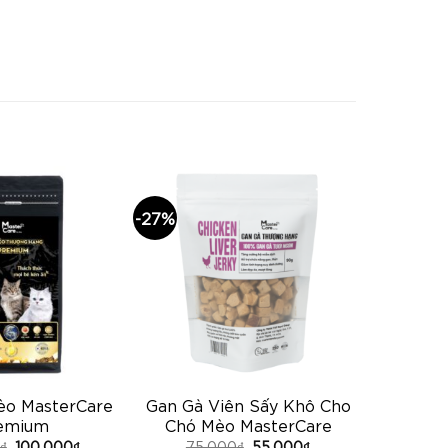
-27%
èo MasterCare
Gan Gà Viên Sấy Khô Cho
emium
Chó Mèo MasterCare
₫
100,000
₫
75,000
₫
55,000
₫