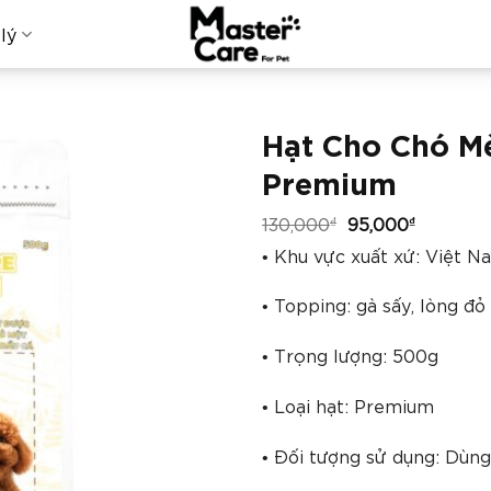
lý
Hạt Cho Chó Mè
Premium
130,000
95,000
₫
₫
• Khu vực xuất xứ: Việt N
• Topping: gà sấy, lòng đỏ
• Trọng lượng: 500g
• Loại hạt: Premium
• Đối tượng sử dụng: Dùn