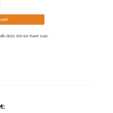
 Mèo MasterCare For Pet Premium quantity
CART
yển
được tính khi thanh toán.
M: