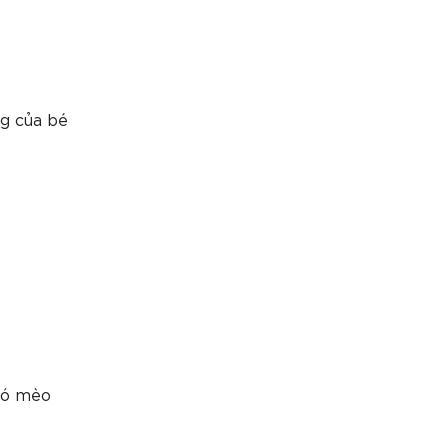
ng của bé
chó mèo