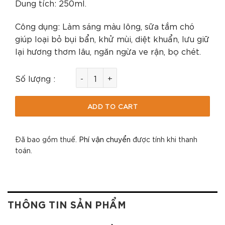
Dung tích: 250ml.
Công dụng: Làm sáng màu lông, sữa tắm chó
giúp loại bỏ bụi bẩn, khử mùi, diệt khuẩn, lưu giữ
lại hương thơm lâu, ngăn ngừa ve rận, bọ chét.
Sữa Tắm Cho Chó Lông Dài MasterCare 25
Số lượng :
ADD TO CART
Đã bao gồm thuế.
Phí vận chuyển
được tính khi thanh
toán.
THÔNG TIN SẢN PHẨM