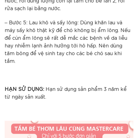
nước, rồi dùng lượng còn lại tắm cho bé lần 2, rồi
rửa sạch lại bằng nước.
– Bước 5: Lau khô và sấy lông: Dùng khăn lau và
máy sấy khô thật kỹ để chó không bị ẩm lông. Nếu
để cún ẩm lông sẽ rất dễ mắc các bệnh về da liễu
hay nhiễm lạnh ảnh hưởng tới hô hấp. Nên dùng
tăm bông để vệ sinh tay cho các bé chó sau khi
tắm.
HẠN SỬ DỤNG:
Hạn sử dụng sản phẩm 3 năm kể
từ ngày sản xuất.