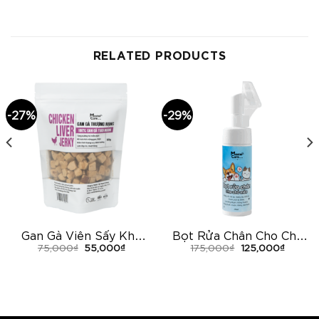
RELATED PRODUCTS
-27%
-29%
Gan Gà Viên Sấy Khô
Bọt Rửa Chân Cho Chó
75,000
₫
55,000
₫
175,000
₫
125,000
₫
Cho Chó Mèo
Mèo MasterCare
MasterCare