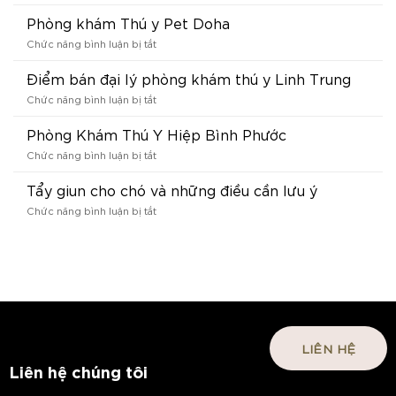
Điểm
bán
Phòng khám Thú y Pet Doha
đại
ở
Chức năng bình luận bị tắt
lý
Phòng
Petshop
khám
Điểm bán đại lý phòng khám thú y Linh Trung
Chư
Thú
Sê
ở
Chức năng bình luận bị tắt
y
Điểm
Pet
bán
Phòng Khám Thú Y Hiệp Bình Phước
Doha
đại
ở
Chức năng bình luận bị tắt
lý
Phòng
phòng
Khám
Tẩy giun cho chó và những điều cần lưu ý
khám
Thú
thú
ở
Chức năng bình luận bị tắt
Y
y
Tẩy
Hiệp
Linh
giun
Bình
Trung
cho
Phước
chó
và
những
điều
cần
lưu
LIÊN HỆ
ý
Liên hệ chúng tôi