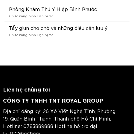
Điểm
Pet
bán
Phòng Khám Thú Y Hiệp Bình Phước
Doha
đại
ở
Chức năng bình luận bị tắt
lý
Phòng
phòng
Khám
Tẩy giun cho chó và những điều cần lưu ý
khám
Thú
thú
ở
Chức năng bình luận bị tắt
Y
y
Tẩy
Hiệp
Linh
giun
Bình
Trung
cho
Phước
chó
và
những
điều
cần
lưu
ý
Liên hệ chúng tôi
CÔNG TY TNHH TNT ROYAL GROUP
Địa chỉ đăng ký: 26 Xô Viết Nghệ Tĩnh, Phường
19, Quận Bình Thạnh, Thành phố Hồ Chí Minh.
Hotline:
0783889888
Hotline hỗ trợ đại
lý:
0776552555