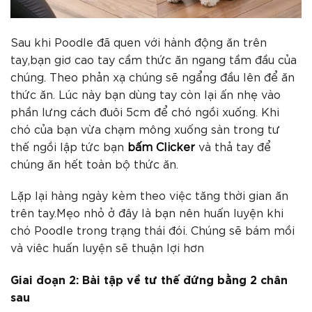
Sau khi Poodle đã quen với hành động ăn trên
tay,bạn giơ cao tay cầm thức ăn ngang tầm đầu của
chúng. Theo phản xạ chúng sẽ ngẩng đầu lên để ăn
thức ăn. Lúc này bạn dùng tay còn lại ấn nhẹ vào
phần lưng cách đuôi 5cm để chó ngồi xuống. Khi
chó của bạn vừa chạm mông xuống sàn trong tư
thế ngồi lập tức bạn
bấm Clicker
và thả tay để
chúng ăn hết toàn bộ thức ăn.
Lặp lại hàng ngày kèm theo việc tăng thời gian ăn
trên tay.Mẹo nhỏ ở đây là bạn nên huấn luyện khi
chó Poodle trong trạng thái đói. Chúng sẽ bám mồi
và viêc huấn luyện sẽ thuận lợi hơn
Giai đoạn 2: Bài tập về tư thế đứng bằng 2 chân
sau