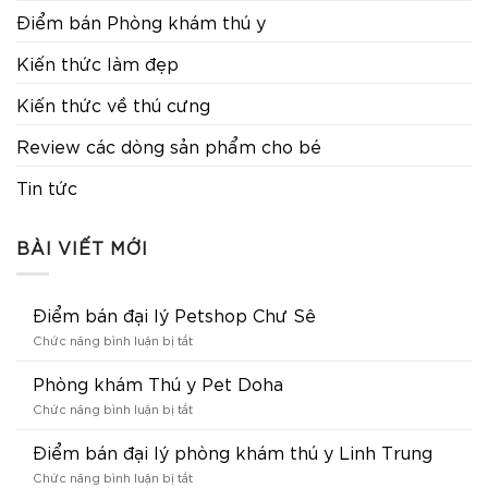
Điểm bán Phòng khám thú y
Kiến thức làm đẹp
Kiến thức về thú cưng
Review các dòng sản phẩm cho bé
Tin tức
BÀI VIẾT MỚI
Điểm bán đại lý Petshop Chư Sê
ở
Chức năng bình luận bị tắt
Điểm
bán
Phòng khám Thú y Pet Doha
đại
ở
Chức năng bình luận bị tắt
lý
Phòng
Petshop
khám
Điểm bán đại lý phòng khám thú y Linh Trung
Chư
Thú
Sê
ở
Chức năng bình luận bị tắt
y