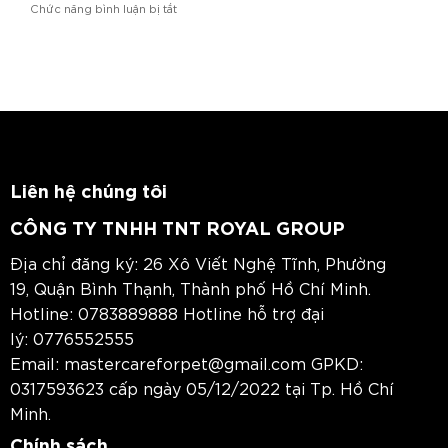
ở
Chức năng bình luận bị tắt
Y
y
Tẩy
Hiệp
Linh
giun
Bình
Trung
cho
Phước
chó
và
những
điều
cần
lưu
ý
Liên hệ chúng tôi
CÔNG TY TNHH TNT ROYAL GROUP
Địa chỉ đăng ký: 26 Xô Viết Nghệ Tĩnh, Phường
19, Quận Bình Thạnh, Thành phố Hồ Chí Minh.
Hotline:
0783889888
Hotline hỗ trợ đại
lý:
0776552555
Email:
mastercareforpet@gmail.com
GPKD:
0317593623 cấp ngày 05/12/2022 tại Tp. Hồ Chí
Minh.
Chính sách