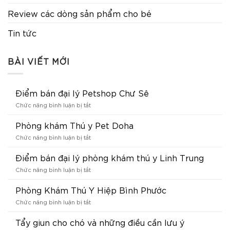
Review các dòng sản phẩm cho bé
Tin tức
BÀI VIẾT MỚI
Điểm bán đại lý Petshop Chư Sê
ở
Chức năng bình luận bị tắt
Điểm
bán
Phòng khám Thú y Pet Doha
đại
ở
Chức năng bình luận bị tắt
lý
Phòng
Petshop
khám
Điểm bán đại lý phòng khám thú y Linh Trung
Chư
Thú
Sê
ở
Chức năng bình luận bị tắt
y
Điểm
Pet
bán
Phòng Khám Thú Y Hiệp Bình Phước
Doha
đại
ở
Chức năng bình luận bị tắt
lý
Phòng
phòng
Khám
Tẩy giun cho chó và những điều cần lưu ý
khám
Thú
thú