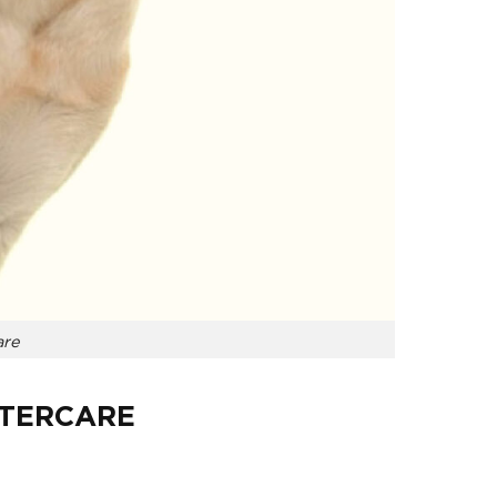
are
STERCARE