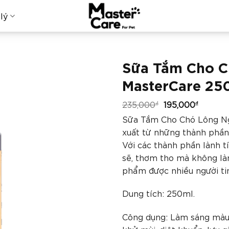
lý
Sữa Tắm Cho C
MasterCare 25
235,000
195,000
₫
₫
Sữa Tắm Cho Chó Lông Ng
xuất từ những thành phần
Với các thành phần lành t
sẽ, thơm tho mà không là
phẩm được nhiều người tin
Dung tích: 250ml.
Công dụng: Làm sáng màu l