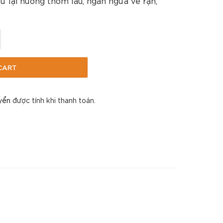
iữ lại hương thơm lâu, ngăn ngừa ve rận,
 Chó Lông Ngắn MasterCare 250ml quantity
CART
yển
được tính khi thanh toán.
E