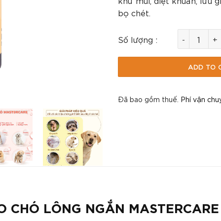
khử mùi, diệt khuẩn, lưu g
bọ chét.
Sữa Tắm Cho
Số lượng :
ADD TO 
Đã bao gồm thuế.
Phí vận chu
CHO CHÓ LÔNG NGẮN MASTERCAR